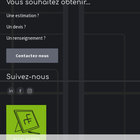
Vous souhaitez obtenir…
Une estimation ?
Un devis ?
Un renseignement ?
Contactez-nous
Suivez-nous
LinkedIn
Facebook
Instagram
page
page
page
opens
opens
opens
in
in
in
new
new
new
window
window
window