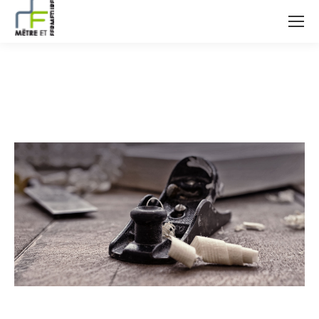
ban-competences-metreur