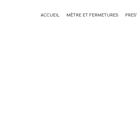
ACCUEIL
MÈTRE ET FERMETURES
PRES
DSCN7001