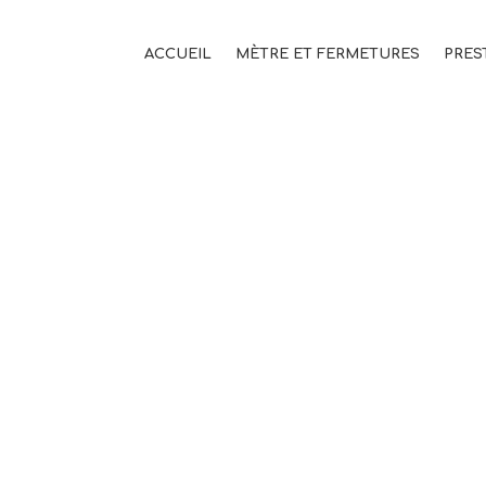
ACCUEIL
MÈTRE ET FERMETURES
PRES
DSCN4548