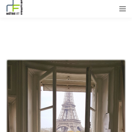
20181026_111151_edited