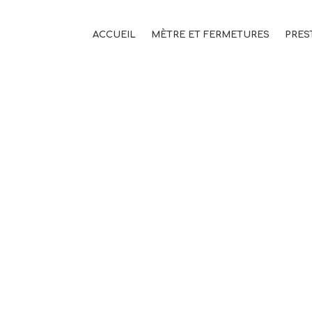
ACCUEIL
MÈTRE ET FERMETURES
PRES
531_102852_